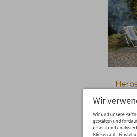
Herb
Berg
Wir verwen
Rot-gelbe 
den Herbst
Wir und unsere Partn
einfach he
gestalten und fortl
am Berg ge
erfasst und analysie
Du bist sc
Klicken auf „Einstell