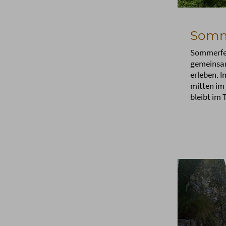
Somme
Sommerfer
gemeinsam
erleben. 
mitten im 
bleibt im T