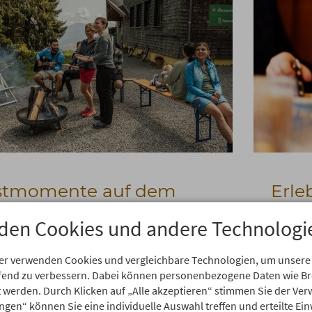
stmomente auf dem
Erle
Was mach
den Cookies und andere Technologi
Gemeinsa
Blätter & frische kühle Bergluft - liebst Du
genießen
 so wie wir? Denn in dieser Jahreszeit ist es
wieder a
er verwenden Cookies und vergleichbare Technologien, um unsere
rrlich im Allgäu. Und in einem Urlaub direkt
und nat
aufend zu verbessern. Dabei können personenbezogene Daten wie 
nießt Du die Natur in vollen Zügen - denn
rt werden. Durch Klicken auf „Alle akzeptieren“ stimmen Sie der V
hon mittendrin!
ungen“ können Sie eine individuelle Auswahl treffen und erteilte Ein