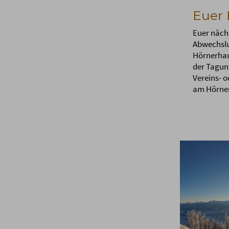
Euer 
Euer näch
Abwechslu
Hörnerhau
der Tagun
Vereins- 
am Hörner