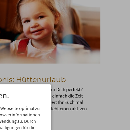
bnis: Hüttenurlaub
t einen Familienurlaub für Dich perfekt?
en.
me Erlebnisse, Lachen & einfach die Zeit
. In den Bergen konzentriert Ihr Euch mal
uf das Wesentliche und erlebt einen aktiven
 Webseite optimal zu
urnahen Urlaub.
Browserinformationen
erwendung zu. Durch
willigungen für die