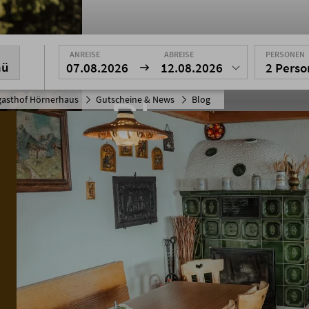
ANREISE
ABREISE
PERSONEN
nü
07.08.2026
12.08.2026
2 Pers
gasthof Hörnerhaus
Gutscheine & News
Blog
Blog
Für alle Fans und Wissensbegierige