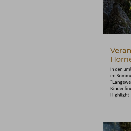
Veran
Hörne
In den um
im Sommer
"Langeweil
Kinder fin
Highlight 