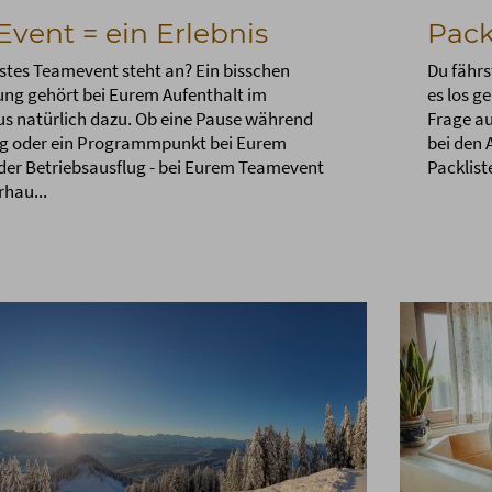
Event = ein Erlebnis
Pack
stes Teamevent steht an? Ein bisschen
Du fähr
ng gehört bei Eurem Aufenthalt im
es los g
s natürlich dazu. Ob eine Pause während
Frage au
g oder ein Programmpunkt bei Eurem
bei den 
oder Betriebsausflug - bei Eurem Teamevent
Packliste
hau...