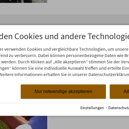
den Cookies und andere Technologi
Bayerische Ol
er verwenden Cookies und vergleichbare Technologien, um unsere
aufend zu verbessern. Dabei können personenbezogene Daten wie 
rt werden. Durch Klicken auf „Alle akzeptieren“ stimmen Sie der V
Hufeisenwerfen, Maßkrugstem
ungen“ können Sie eine individuelle Auswahl treffen und erteilte Ein
lustigen Bayerischen Olympi
Weitere Informationen erhalten Sie in unserer Datenschutzerklärun
verschiedenen Disziplinen an
Dauer:
ca. 3 Std.
Nur notwendige akzeptieren
Al
Preis:
€ 69,- p.P.
Einstellungen
·
Datenschut
ganzjährig möglich