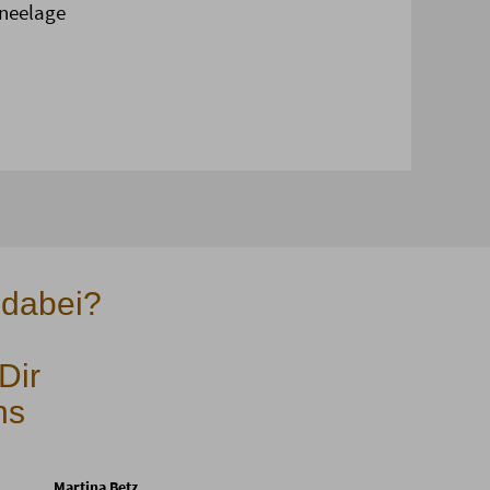
hneelage
 dabei?
Dir
ns
Martina Betz