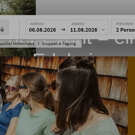
ANREISE
ABREISE
PERSONEN
nü
Euer Event = ei
06.08.2026
11.08.2026
2 Pers
gasthof Hörnerhaus
Gruppen & Tagung
Erlebnis
s im Allgäu - spannendes Rahmenprogra
das Hörnerhaus