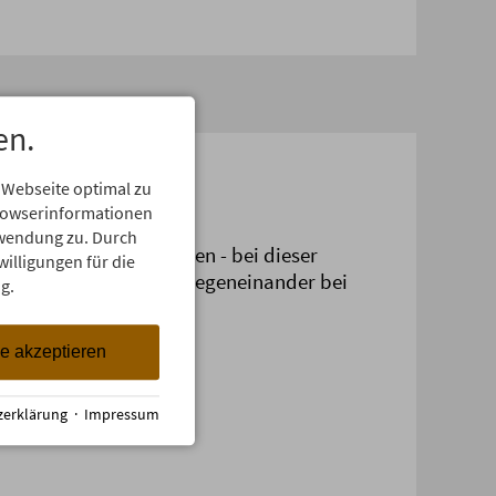
en.
ympiade
 Webseite optimal zu
Browserinformationen
erwendung zu. Durch
men oder Liederpfeifen - bei dieser
willigungen für die
ade treten zwei Team gegeneinander bei
g.
.
le akzeptieren
zerklärung
·
Impressum