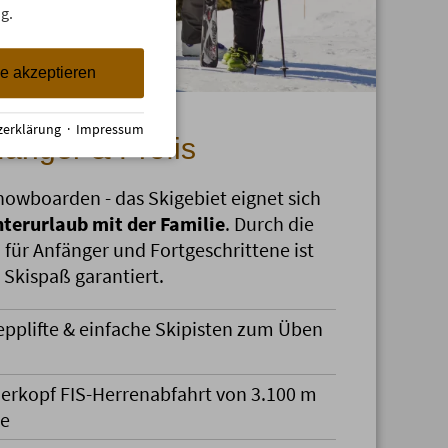
g.
le akzeptieren
zerklärung
·
Impressum
fänger & Profis
nowboarden - das Skigebiet eignet sich
terurlaub mit der Familie
. Durch die
 für Anfänger und Fortgeschrittene ist
 Skispaß garantiert.
epplifte & einfache Skipisten zum Üben
erkopf FIS-Herrenabfahrt von 3.100 m
e