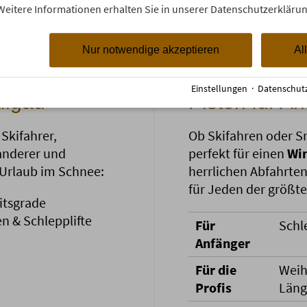
Weitere Informationen erhalten Sie in unserer Datenschutzerklärun
Nur notwendige akzeptieren
Al
Einstellungen
·
Datenschut
llgäu
Pisten für An
 Skifahrer,
Ob Skifahren oder S
anderer und
perfekt für einen
Win
m Urlaub im Schnee:
herrlichen Abfahrten
für Jeden der größte
itsgrade
 & Schlepplifte
Für
Schl
Anfänger
Für die
Weih
Profis
Läng