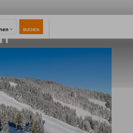
m
onen
BUCHEN
ahn nahe