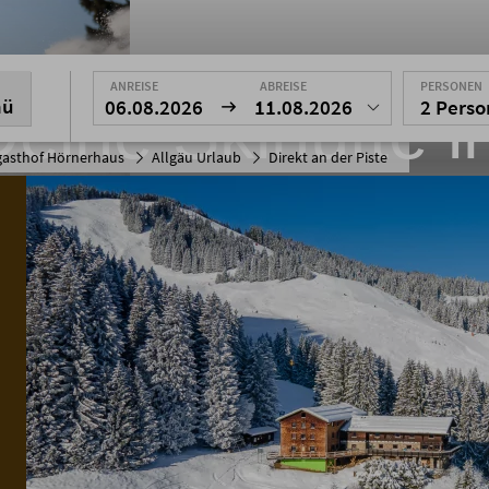
ANREISE
ABREISE
PERSONEN
nü
Deine Skihütte i
06.08.2026
11.08.2026
2 Pers
gasthof Hörnerhaus
Allgäu Urlaub
Direkt an der Piste
Allgäu
en im Skigebiet Bolsterlang an der Hörnerb
Oberstdorf im Allgäu