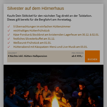
Silvester auf dem Hörnerhaus
Kaufe Dein Skiticket für den nächsten Tag direkt an der Talstation.
Dieses gilt bereits für die Bergfahrt am Anreisetag.
5 Übernachtungen im einfachen Hüttenzimmer
reichhaltiges Hüttenfrühstück
Käse-Fondue & Stockbrot am knisternden Lagerfeuer am 30.12. & 02.01.
festliches Silvesterbuffet am 31.12.
Weißwurst-Frühstück am 01.01.
Hüttenabend mit Kässpatzen-Menü und Live-Musik am 03.01.
ANGEBOT
PRO PERSON
4 Nächte inkl. Hütten-Halbpension
ab € 499,-
BUCHEN