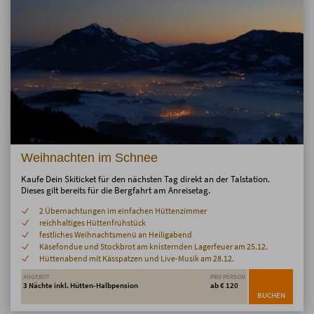
Weihnachten im Schnee
Kaufe Dein Skiticket für den nächsten Tag direkt an der Talstation.
Dieses gilt bereits für die Bergfahrt am Anreisetag.
2 Übernachtungen im einfachen Hüttenzimmer
reichhaltiges Hüttenfrühstück
festliches Weihnachtsmenü an Heiligabend
Käsefondue und Stockbrot am knisternden Lagerfeuer am 25.12.
Hüttenabend mit Kässpatzen und Live-Musik am 28.12.
ANGEBOT
PRO PERSON
3 Nächte inkl. Hütten-Halbpension
ab € 120
BUCHEN