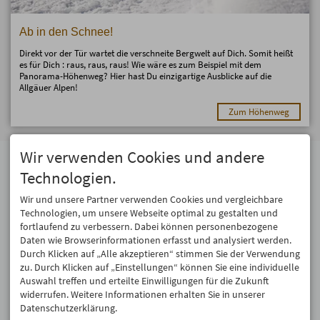
Ab in den Schnee!
Direkt vor der Tür wartet die verschneite Bergwelt auf Dich. Somit heißt
es für Dich : raus, raus, raus! Wie wäre es zum Beispiel mit dem
Panorama-Höhenweg? Hier hast Du einzigartige Ausblicke auf die
Allgäuer Alpen!
Zum Höhenweg
Wir verwenden Cookies und andere
Adresse
Technologien.
Berggasthof Hörnerhaus
Hörnerhaus OHG
Wir und unsere Partner verwenden Cookies und vergleichbare
Hörnerstraße 25
Technologien, um unsere Webseite optimal zu gestalten und
87538 Bolsterlang
fortlaufend zu verbessern. Dabei können personenbezogene
Tel.
08326 639
Daten wie Browserinformationen erfasst und analysiert werden.
info@hoernerhaus.de
Durch Klicken auf „Alle akzeptieren“ stimmen Sie der Verwendung
zu. Durch Klicken auf „Einstellungen“ können Sie eine individuelle
Auswahl treffen und erteilte Einwilligungen für die Zukunft
widerrufen. Weitere Informationen erhalten Sie in unserer
Datenschutzerklärung.