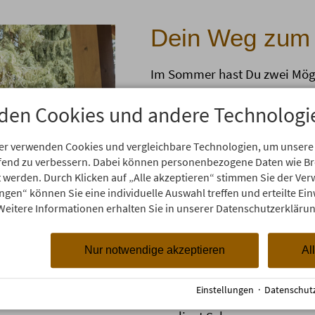
Dein Weg zum
Im Sommer hast Du zwei Mögl
zu Fuß ab der Talstation
den Cookies und andere Technologi
Kreuz oder direkt über d
mit der Hörnerbahn. Bitt
er verwenden Cookies und vergleichbare Technologien, um unsere
über die aktuellen Öffn
aufend zu verbessern. Dabei können personenbezogene Daten wie 
ab der Mittelstation wan
rt werden. Durch Klicken auf „Alle akzeptieren“ stimmen Sie der V
hoch - denk dran: feste
ungen“ können Sie eine individuelle Auswahl treffen und erteilte Ein
Weitere Informationen erhalten Sie in unserer Datenschutzerklärun
Im Winter hast Du nur eine Mö
mit der Hörnerbahn. Bitt
Nur notwendige akzeptieren
Al
über die aktuellen Öffn
ab der Mittelstation wan
Einstellungen
·
Datenschut
hoch - denk dran: feste