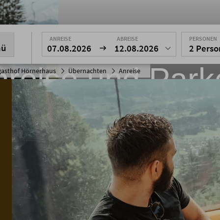
ANREISE
ABREISE
PERSONEN
nü
07.08.2026
12.08.2026
2 Pers
nreise und Park
gasthof Hörnerhaus
Übernachten
Anreise
reise zum Hörnerhaus mit der Hörnerbahn Bo
im Allgäu