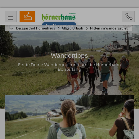
Jetzt bewerben
Berggasthof Hörnerhaus
Allgäu Urlaub
Mitten im Wandergebiet
ANREISE
ABREISE
05.08.2026
10.08.2026
PERSONEN
2 Personen
Wandertipps
BUCHEN
Finde Deine Wanderung rund um die Hörnerbahn
Bolsterlang