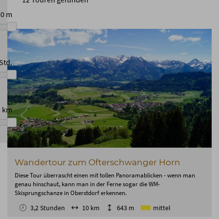
80
m
Std.
3
km
Wandertour zum Ofterschwanger Horn
Diese Tour überrascht einen mit tollen Panoramablicken - wenn man
genau hinschaut, kann man in der Ferne sogar die WM-
Skisprungschanze in Oberstdorf erkennen.
3,2 Stunden
10 km
643 m
mittel