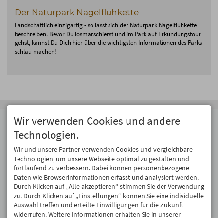
Der Naturpark Nagelfluhkette
Landschaftlich einzigartig - so lässt sich der Naturpark Nagelfluhkette
beschreiben. Bevor Du losmarschierst und im Park auf Erkundungstour
gehst, kannst Du Dich hier über die wichtigsten Informationen des Parks
schlau machen!
Wir verwenden Cookies und andere
Adresse
Technologien.
Berggasthof Hörnerhaus
Hörnerhaus OHG
Wir und unsere Partner verwenden Cookies und vergleichbare
Hörnerstraße 25
87538 Bolsterlang
Technologien, um unsere Webseite optimal zu gestalten und
fortlaufend zu verbessern. Dabei können personenbezogene
Tel.
08326 639
Daten wie Browserinformationen erfasst und analysiert werden.
info@hoernerhaus.de
Durch Klicken auf „Alle akzeptieren“ stimmen Sie der Verwendung
zu. Durch Klicken auf „Einstellungen“ können Sie eine individuelle
Auswahl treffen und erteilte Einwilligungen für die Zukunft
widerrufen. Weitere Informationen erhalten Sie in unserer