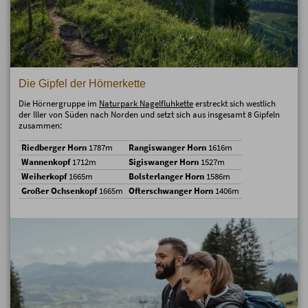
Die Gipfel der Hörnerkette
Die Hörnergruppe im
Naturpark Nagelfluhkette
erstreckt sich westlich
der Iller von Süden nach Norden und setzt sich aus insgesamt 8 Gipfeln
zusammen:
Riedberger Horn
1787m
Rangiswanger Horn
1616m
Wannenkopf
1712m
Sigiswanger Horn
1527m
Weiherkopf
1665m
Bolsterlanger Horn
1586m
Großer Ochsenkopf
1665m
Ofterschwanger Horn
1406m