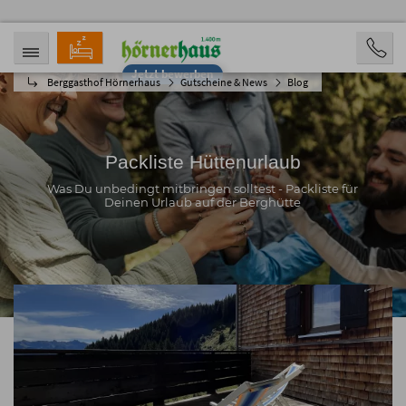
Jetzt bewerben
Berggasthof Hörnerhaus
Gutscheine & News
Blog
ANREISE
ABREISE
06.08.2026
11.08.2026
PERSONEN
2 Personen
Packliste Hüttenurlaub
BUCHEN
Was Du unbedingt mitbringen solltest - Packliste für
Deinen Urlaub auf der Berghütte