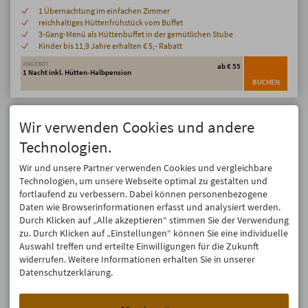
1 Übernachtung im einfachen Zimmer
reichhaltiges Hüttenfrühstück vom Buffet
3-Gang-Menü als Hüttenbuffet in der gemütlichen Stube
Kinder bis 11,9 Jahre erhalten € 5,- Rabatt
ANGEBOT
ab € 55
1 Nacht inkl. Hütten-Halbpension
BUCHEN
Wir verwenden Cookies und andere
Adresse
Technologien.
Berggasthof Hörnerhaus
Hörnerhaus OHG
Wir und unsere Partner verwenden Cookies und vergleichbare
Hörnerstraße 25
87538 Bolsterlang
Technologien, um unsere Webseite optimal zu gestalten und
fortlaufend zu verbessern. Dabei können personenbezogene
Tel.
08326 639
Daten wie Browserinformationen erfasst und analysiert werden.
info@hoernerhaus.de
Durch Klicken auf „Alle akzeptieren“ stimmen Sie der Verwendung
zu. Durch Klicken auf „Einstellungen“ können Sie eine individuelle
Auswahl treffen und erteilte Einwilligungen für die Zukunft
widerrufen. Weitere Informationen erhalten Sie in unserer
Datenschutzerklärung.