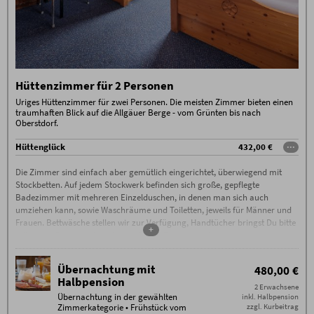
Hüttenzimmer für 2 Personen
Uriges Hüttenzimmer für zwei Personen. Die meisten Zimmer bieten einen
traumhaften Blick auf die Allgäuer Berge - vom Grünten bis nach
Oberstdorf.
Hüttenglück
432,00 €
···
Die Zimmer sind einfach aber gemütlich eingerichtet, überwiegend mit
Stockbetten. Auf jedem Stockwerk befinden sich große, gepflegte
Badezimmer mit mehreren Einzelduschen, in denen man sich auch
umziehen kann, sowie Waschräume und Toiletten, jeweils für Männer und
Frauen. Bettwäsche stellen wir zur Verfügung, Handtücher bringst Du bitte
+
selbst mit. Bitte beachte, dass auf allen Zimmer und im gesamten
Hörnerhaus striktes Rauchverbot herrscht (Vor der Hütte gibt es einen
ausgewiesenen Raucherbereich.)
Übernachtung mit
480,00 €
Halbpension
2 Erwachsene
Übernachtung in der gewählten
inkl. Halbpension
Zimmerkategorie • Frühstück vom
zzgl. Kurbeitrag