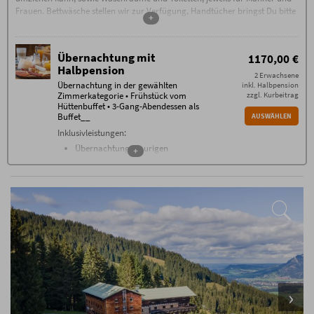
Frauen. Bettwäsche stellen wir zur Verfügung, Handtücher bringst Du bitte
+
selbst mit. Bitte beachte, dass auf allen Zimmer und im gesamten
Hörnerhaus striktes Rauchverbot herrscht (Vor der Hütte gibt es einen
ausgewiesenen Raucherbereich.)
Übernachtung mit
1170,00 €
Halbpension
2 Erwachsene
Übernachtung in der gewählten
inkl. Halbpension
Zimmerkategorie • Frühstück vom
zzgl. Kurbeitrag
Hüttenbuffet • 3-Gang-Abendessen als
Buffet__
AUSWÄHLEN
Inklusivleistungen:
Übernachtung im urigen
+
Hüttenzimmer
reichhaltiges Frühstücksbuffet
Abendessen, Drei-Gang-Menü in
Buffetform
gratis WLAN
Zusätzliche Bedingungen
100% Bezahlung im Voraus. 70% Storno-Gebühren
außer bei Weitervermietung. 100% Storno-Gebühren
am Tag der Anreise oder bei Nicht-Anreise.
Es ist keine Umbuchung / Verschiebung möglich.
Stornierungen müssen schriftlich per E-Mail erfolgen
(ausschließlich an info@hoernerhaus.de)
Wir empfehlen den Abschluss einer
Reiserücktrittskostenversicherung!