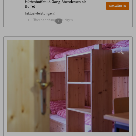
Hüttenbuffet • 3-Gang-Abendessen als
Buffet__
AUSWÄHLEN
Inklusivleistungen:
Übernachtung im urigen
+
Hüttenzimmer
reichhaltiges Frühstücksbuffet
Abendessen, Drei-Gang-Menü in
Buffetform
gratis WLAN
Zusätzliche Bedingungen
100% Bezahlung im Voraus. 70% Storno-Gebühren
außer bei Weitervermietung. 100% Storno-Gebühren
am Tag der Anreise oder bei Nicht-Anreise.
Es ist keine Umbuchung / Verschiebung möglich.
Stornierungen müssen schriftlich per E-Mail erfolgen
(ausschließlich an info@hoernerhaus.de)
Wir empfehlen den Abschluss einer
Reiserücktrittskostenversicherung!
Zusätzliche Bedingungen
100% Bezahlung im Voraus. 70% Storno-Gebühren
außer bei Weitervermietung. 100% Storno-Gebühren
am Tag der Anreise oder bei Nicht-Anreise.
Es ist keine Umbuchung / Verschiebung möglich.
Stornierungen müssen schriftlich per E-Mail erfolgen
(ausschließlich an info@hoernerhaus.de)
Wir empfehlen den Abschluss einer
Reiserücktrittskostenversicherung!