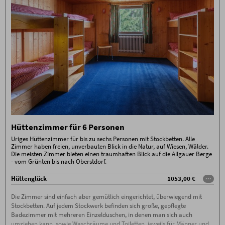
außer bei Weitervermietung. 100% Storno-Gebühren
am Tag der Anreise oder bei Nicht-Anreise.
Es ist keine Umbuchung / Verschiebung möglich.
Stornierungen müssen schriftlich per E-Mail erfolgen
(ausschließlich an info@hoernerhaus.de)
Wir empfehlen den Abschluss einer
Reiserücktrittskostenversicherung!
Zusätzliche Bedingungen
100% Bezahlung im Voraus. 70% Storno-Gebühren
außer bei Weitervermietung. 100% Storno-Gebühren
am Tag der Anreise oder bei Nicht-Anreise.
Es ist keine Umbuchung / Verschiebung möglich.
Stornierungen müssen schriftlich per E-Mail erfolgen
(ausschließlich an info@hoernerhaus.de)
Wir empfehlen den Abschluss einer
Reiserücktrittskostenversicherung!
Hüttenzimmer für 6 Personen
Uriges Hüttenzimmer für bis zu sechs Personen mit Stockbetten. Alle
Zimmer haben freien, unverbauten Blick in die Natur, auf Wiesen, Wälder.
Die meisten Zimmer bieten einen traumhaften Blick auf die Allgäuer Berge
- vom Grünten bis nach Oberstdorf.
Hüttenglück
1053,00 €
···
Die Zimmer sind einfach aber gemütlich eingerichtet, überwiegend mit
Stockbetten. Auf jedem Stockwerk befinden sich große, gepflegte
Badezimmer mit mehreren Einzelduschen, in denen man sich auch
umziehen kann, sowie Waschräume und Toiletten, jeweils für Männer und