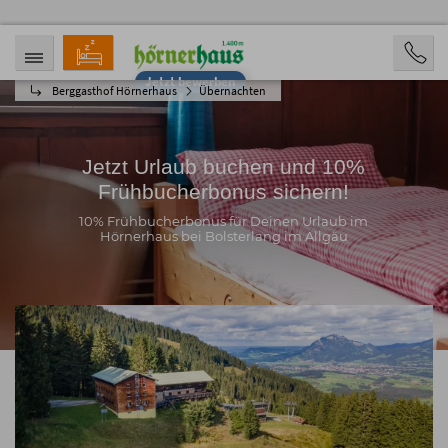
Jetzt bewerben
Berggasthof Hörnerhaus
Übernachten
ANREISE
ABREISE
07.08.2026
12.08.2026
PERSONEN
2 Personen
Jetzt Urlaub buchen und 10%
Frühbucherbonus sichern!
BUCHEN
10% Frühbucherbonus für Deinen Urlaub im
Hörnerhaus bei Bolsterlang im Allgäu