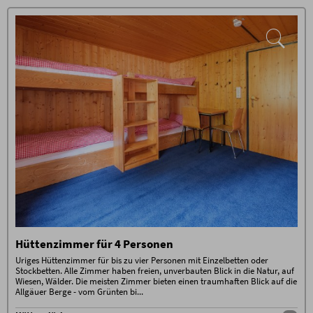
Abendessen, Drei-Gang-Menü in
Buffetform
gratis WLAN
Zusätzliche Bedingungen
100% Bezahlung im Voraus. 70% Storno-Gebühren
außer bei Weitervermietung. 100% Storno-Gebühren
am Tag der Anreise oder bei Nicht-Anreise.
Es ist keine Umbuchung / Verschiebung möglich.
Stornierungen müssen schriftlich per E-Mail erfolgen
(ausschließlich an info@hoernerhaus.de)
Wir empfehlen den Abschluss einer
Reiserücktrittskostenversicherung!
Zusätzliche Bedingungen
100% Bezahlung im Voraus. 70% Storno-Gebühren
außer bei Weitervermietung. 100% Storno-Gebühren
am Tag der Anreise oder bei Nicht-Anreise.
Es ist keine Umbuchung / Verschiebung möglich.
Stornierungen müssen schriftlich per E-Mail erfolgen
(ausschließlich an info@hoernerhaus.de)
Wir empfehlen den Abschluss einer
Reiserücktrittskostenversicherung!
Hüttenzimmer für 4 Personen
Uriges Hüttenzimmer für bis zu vier Personen mit Einzelbetten oder
Stockbetten. Alle Zimmer haben freien, unverbauten Blick in die Natur, auf
Wiesen, Wälder. Die meisten Zimmer bieten einen traumhaften Blick auf die
Allgäuer Berge - vom Grünten bi...