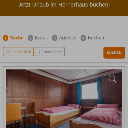
Jetzt Urlaub im Hörnerhaus buchen!
Suche
Extras
Adresse
Buchen
1
2
3
4
06. - 09.09.2026
2 Erwachsene
SUCHEN