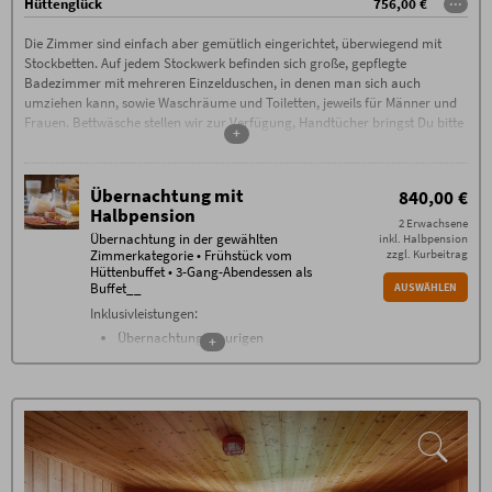
Hüttenglück
756,00 €
···
Die Zimmer sind einfach aber gemütlich eingerichtet, überwiegend mit
Stockbetten. Auf jedem Stockwerk befinden sich große, gepflegte
Badezimmer mit mehreren Einzelduschen, in denen man sich auch
umziehen kann, sowie Waschräume und Toiletten, jeweils für Männer und
Frauen. Bettwäsche stellen wir zur Verfügung, Handtücher bringst Du bitte
+
selbst mit. Bitte beachte, dass auf allen Zimmer und im gesamten
Hörnerhaus striktes Rauchverbot herrscht (Vor der Hütte gibt es einen
ausgewiesenen Raucherbereich.)
Übernachtung mit
840,00 €
Halbpension
2 Erwachsene
Übernachtung in der gewählten
inkl. Halbpension
Zimmerkategorie • Frühstück vom
zzgl. Kurbeitrag
Hüttenbuffet • 3-Gang-Abendessen als
Buffet__
AUSWÄHLEN
Inklusivleistungen:
Übernachtung im urigen
+
Hüttenzimmer
reichhaltiges Frühstücksbuffet
Abendessen, Drei-Gang-Menü in
Buffetform
gratis WLAN
Zusätzliche Bedingungen
100% Bezahlung im Voraus. 70% Storno-Gebühren