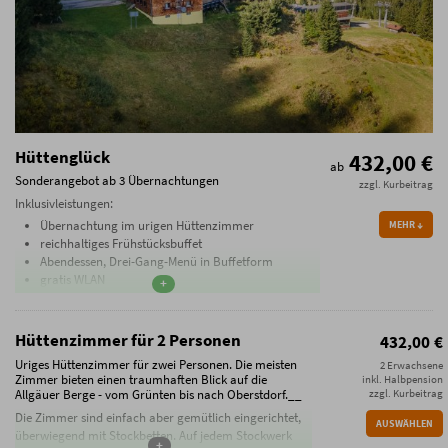
Zusätzliche Bedingungen
100% Bezahlung im Voraus. 70% Storno-Gebühren
außer bei Weitervermietung. 100% Storno-Gebühren
am Tag der Anreise oder bei Nicht-Anreise.
Es ist keine Umbuchung / Verschiebung möglich.
Stornierungen müssen schriftlich per E-Mail erfolgen
(ausschließlich an info@hoernerhaus.de)
Wir empfehlen den Abschluss einer
Reiserücktrittskostenversicherung!
Hüttenglück
432,00 €
ab
Sonderangebot ab 3 Übernachtungen
zzgl. Kurbeitrag
Inklusivleistungen:
Übernachtung im urigen Hüttenzimmer
MEHR
reichhaltiges Frühstücksbuffet
Abendessen, Drei-Gang-Menü in Buffetform
gratis WLAN
Hüttenzimmer für 2 Personen
432,00 €
Uriges Hüttenzimmer für zwei Personen. Die meisten
2 Erwachsene
Zimmer bieten einen traumhaften Blick auf die
inkl. Halbpension
Allgäuer Berge - vom Grünten bis nach Oberstdorf.__
zzgl. Kurbeitrag
Die Zimmer sind einfach aber gemütlich eingerichtet,
AUSWÄHLEN
überwiegend mit Stockbetten. Auf jedem Stockwerk
+