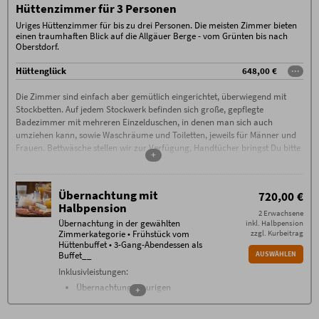
Hüttenzimmer für 3 Personen
Uriges Hüttenzimmer für bis zu drei Personen. Die meisten Zimmer bieten
einen traumhaften Blick auf die Allgäuer Berge - vom Grünten bis nach
Oberstdorf.
Hüttenglück
648,00 €
···
Die Zimmer sind einfach aber gemütlich eingerichtet, überwiegend mit
Stockbetten. Auf jedem Stockwerk befinden sich große, gepflegte
Badezimmer mit mehreren Einzelduschen, in denen man sich auch
umziehen kann, sowie Waschräume und Toiletten, jeweils für Männer und
Frauen. Bettwäsche stellen wir zur Verfügung, Handtücher bringst Du bitte
+
selbst mit. Bitte beachte, dass auf allen Zimmer und im gesamten
Hörnerhaus striktes Rauchverbot herrscht (Vor der Hütte gibt es einen
ausgewiesenen Raucherbereich.)
Übernachtung mit
720,00 €
Halbpension
2 Erwachsene
Übernachtung in der gewählten
inkl. Halbpension
Zimmerkategorie • Frühstück vom
zzgl. Kurbeitrag
Hüttenbuffet • 3-Gang-Abendessen als
Buffet__
AUSWÄHLEN
Inklusivleistungen:
Übernachtung im urigen
+
Hüttenzimmer
reichhaltiges Frühstücksbuffet