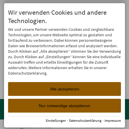
Wir verwenden Cookies und andere
Adresse
Technologien.
Berggasthof Hörnerhaus
Hörnerhaus OHG
Wir und unsere Partner verwenden Cookies und vergleichbare
Hörnerstraße 25
Technologien, um unsere Webseite optimal zu gestalten und
87538 Bolsterlang
fortlaufend zu verbessern. Dabei können personenbezogene
Tel.
08326 639
Daten wie Browserinformationen erfasst und analysiert werden.
info@hoernerhaus.de
Durch Klicken auf „Alle akzeptieren“ stimmen Sie der Verwendung
zu. Durch Klicken auf „Einstellungen“ können Sie eine individuelle
Auswahl treffen und erteilte Einwilligungen für die Zukunft
widerrufen. Weitere Informationen erhalten Sie in unserer
Datenschutzerklärung.
Alle akzeptieren
Mitglied der
Oberstdorf Resort
Familien mit den schönsten
Nur notwendige akzeptieren
Urlaubsunterkünften von der Berghütte bis zum 4-Sterne Superior
Wellnesshotel!
Einstellungen
·
Datenschutzerklärung
·
Impressum
© 2026 Berggasthof Hörnerhaus