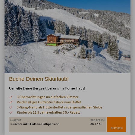
Buche Deinen Skiurlaub!
Genieße Deine Bergzeit bei uns im Hörnerhaus!
3 Übernachtungen im einfachen Zimmer
Reichhaltiges Hüttenfrühstück vom Buffet
3-Gang-Menü als Hüttenbuffet in der gemütlichen Stube
Kinder bis 11,9 Jahre erhalten € 5,- Rabatt
ANGEBOT
PRO PERSON
3 Nächte inkl. Hütten-Halbpension
Ab € 149
BUCHEN