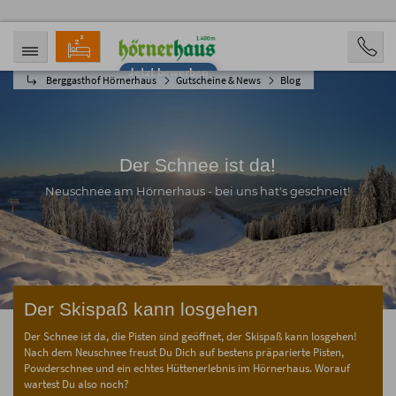
Jetzt bewerben
Berggasthof Hörnerhaus
Gutscheine & News
Blog
ANREISE
ABREISE
08.08.2026
13.08.2026
PERSONEN
2 Personen
Der Schnee ist da!
BUCHEN
Neuschnee am Hörnerhaus - bei uns hat's geschneit!
Der Skispaß kann losgehen
Der Schnee ist da, die Pisten sind geöffnet, der Skispaß kann losgehen!
Nach dem Neuschnee freust Du Dich auf bestens präparierte Pisten,
Powderschnee und ein echtes Hüttenerlebnis im Hörnerhaus. Worauf
wartest Du also noch?